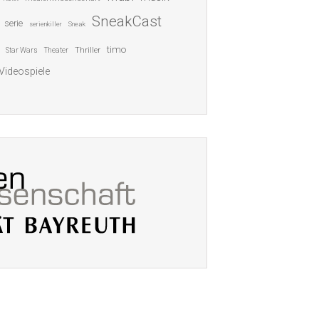
SneakCast
serie
serienkiller
Sneak
timo
Thriller
Star Wars
Theater
Videospiele