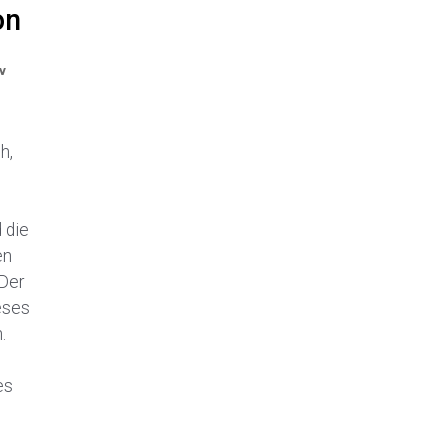
on
v
h,
 die
en
Der
eses
.
es