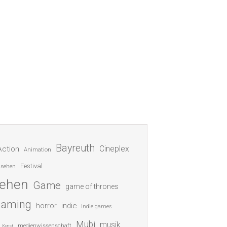
Bayreuth
Cineplex
Action
Animation
Festival
nsehen
sehen
Game
game of thrones
gaming
indie
horror
Indie games
Mubi
musik
medienwissenschaft
Kunst