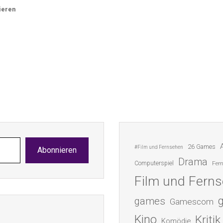
ieren
26 Games
#Film und Fernsehen
Abonnieren
Drama
Computerspiel
Fer
Film und Fern
games
Gamescom
Kino
Kritik
Komödie