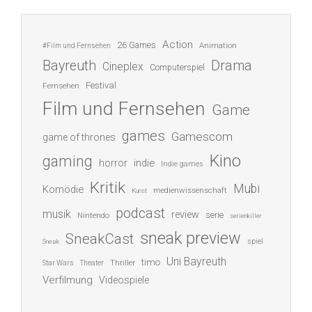
Action
26 Games
Animation
#Film und Fernsehen
Bayreuth
Drama
Cineplex
Computerspiel
Festival
Fernsehen
Film und Fernsehen
Game
games
Gamescom
game of thrones
Kino
gaming
indie
horror
Indie games
Kritik
Mubi
Komödie
medienwissenschaft
Kunst
podcast
musik
review
serie
Nintendo
serienkiller
sneak preview
SneakCast
spiel
Sneak
Uni Bayreuth
timo
Thriller
Star Wars
Theater
Verfilmung
Videospiele