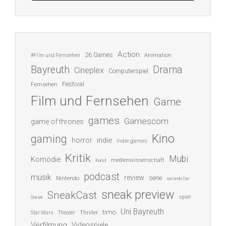
Action
26 Games
Animation
#Film und Fernsehen
Bayreuth
Drama
Cineplex
Computerspiel
Festival
Fernsehen
Film und Fernsehen
Game
games
Gamescom
game of thrones
Kino
gaming
indie
horror
Indie games
Kritik
Mubi
Komödie
medienwissenschaft
Kunst
podcast
musik
review
serie
Nintendo
serienkiller
sneak preview
SneakCast
spiel
Sneak
Uni Bayreuth
timo
Thriller
Star Wars
Theater
Verfilmung
Videospiele