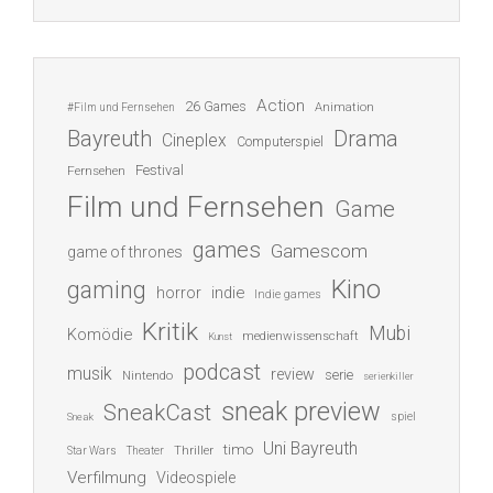
Action
26 Games
Animation
#Film und Fernsehen
Bayreuth
Drama
Cineplex
Computerspiel
Festival
Fernsehen
Film und Fernsehen
Game
games
Gamescom
game of thrones
Kino
gaming
indie
horror
Indie games
Kritik
Mubi
Komödie
medienwissenschaft
Kunst
podcast
musik
review
serie
Nintendo
serienkiller
sneak preview
SneakCast
spiel
Sneak
Uni Bayreuth
timo
Thriller
Star Wars
Theater
Verfilmung
Videospiele