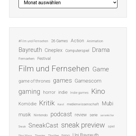
Action
26 Games
Animation
#Film und Fernsehen
Bayreuth
Drama
Cineplex
Computerspiel
Festival
Fernsehen
Film und Fernsehen
Game
games
Gamescom
game of thrones
Kino
gaming
indie
horror
Indie games
Kritik
Mubi
Komödie
medienwissenschaft
Kunst
podcast
musik
review
serie
Nintendo
serienkiller
sneak preview
SneakCast
spiel
Sneak
Uni Bayreuth
timo
Thriller
Star Wars
Theater