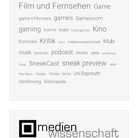
Film und Fernsehen
Game
games
Gamescom
game of thrones
Kino
gaming
indie
horror
Indie games
Kritik
Mubi
Komödie
medienwissenschaft
Kunst
podcast
musik
review
serie
Nintendo
serienkiller
sneak preview
SneakCast
spiel
Sneak
Uni Bayreuth
timo
Thriller
Star Wars
Theater
Verfilmung
Videospiele