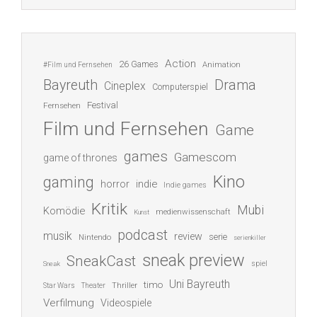
Action
26 Games
Animation
#Film und Fernsehen
Bayreuth
Drama
Cineplex
Computerspiel
Festival
Fernsehen
Film und Fernsehen
Game
games
Gamescom
game of thrones
Kino
gaming
indie
horror
Indie games
Kritik
Mubi
Komödie
medienwissenschaft
Kunst
podcast
musik
review
serie
Nintendo
serienkiller
sneak preview
SneakCast
spiel
Sneak
Uni Bayreuth
timo
Thriller
Star Wars
Theater
Verfilmung
Videospiele