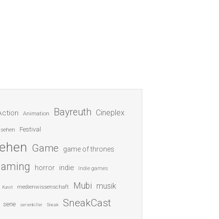
Bayreuth
Cineplex
Action
Animation
Festival
nsehen
sehen
Game
game of thrones
gaming
indie
horror
Indie games
Mubi
musik
medienwissenschaft
Kunst
SneakCast
serie
serienkiller
Sneak