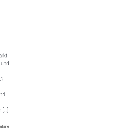
rkt.
 und
k?
ind
t
 […]
ntare