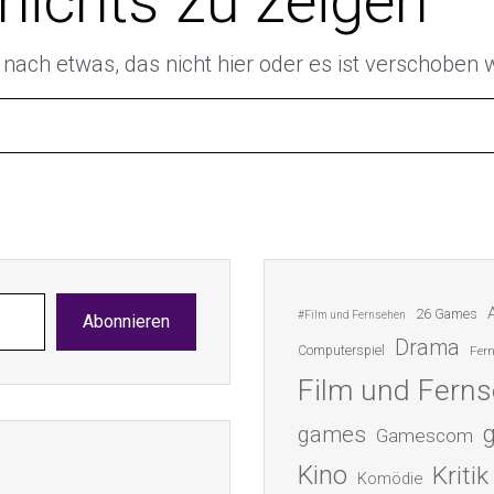
 nichts zu zeigen
e nach etwas, das nicht hier oder es ist verschoben
26 Games
#Film und Fernsehen
Abonnieren
Drama
Computerspiel
Fer
Film und Fern
games
Gamescom
Kino
Kritik
Komödie