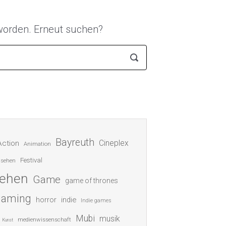
 worden. Erneut suchen?
Bayreuth
Cineplex
Action
Animation
Festival
nsehen
sehen
Game
game of thrones
gaming
indie
horror
Indie games
Mubi
musik
medienwissenschaft
Kunst