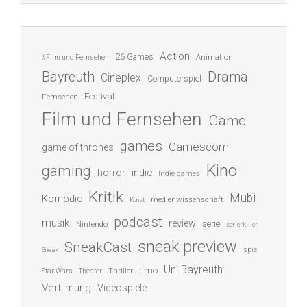
Action
26 Games
Animation
#Film und Fernsehen
Bayreuth
Drama
Cineplex
Computerspiel
Festival
Fernsehen
Film und Fernsehen
Game
games
Gamescom
game of thrones
Kino
gaming
indie
horror
Indie games
Kritik
Mubi
Komödie
medienwissenschaft
Kunst
podcast
musik
review
serie
Nintendo
serienkiller
sneak preview
SneakCast
spiel
Sneak
Uni Bayreuth
timo
Thriller
Star Wars
Theater
Verfilmung
Videospiele