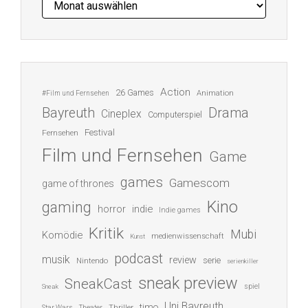
Action
26 Games
Animation
#Film und Fernsehen
Bayreuth
Drama
Cineplex
Computerspiel
Festival
Fernsehen
Film und Fernsehen
Game
games
Gamescom
game of thrones
Kino
gaming
indie
horror
Indie games
Kritik
Mubi
Komödie
medienwissenschaft
Kunst
podcast
musik
review
serie
Nintendo
serienkiller
sneak preview
SneakCast
spiel
Sneak
Uni Bayreuth
timo
Thriller
Star Wars
Theater