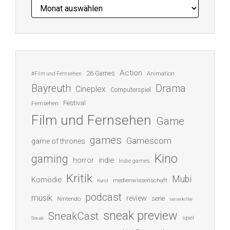
Archiv
Action
26 Games
Animation
#Film und Fernsehen
Bayreuth
Drama
Cineplex
Computerspiel
Festival
Fernsehen
Film und Fernsehen
Game
games
Gamescom
game of thrones
Kino
gaming
indie
horror
Indie games
Kritik
Mubi
Komödie
medienwissenschaft
Kunst
podcast
musik
review
serie
Nintendo
serienkiller
sneak preview
SneakCast
spiel
Sneak