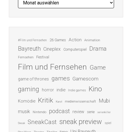
Action
26 Games
Animation
#Film und Fernsehen
Bayreuth
Drama
Cineplex
Computerspiel
Festival
Fernsehen
Film und Fernsehen
Game
games
Gamescom
game of thrones
Kino
gaming
indie
horror
Indie games
Kritik
Mubi
Komödie
medienwissenschaft
Kunst
podcast
musik
review
serie
Nintendo
serienkiller
sneak preview
SneakCast
spiel
Sneak
Uni Bayreuth
timo