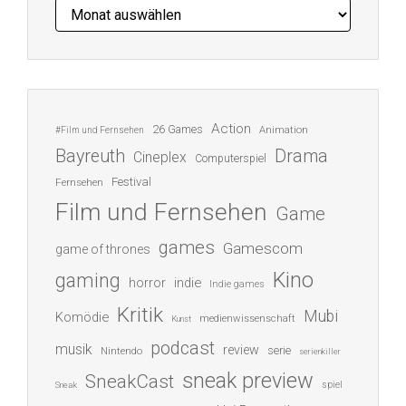
Archiv
Action
26 Games
Animation
#Film und Fernsehen
Bayreuth
Drama
Cineplex
Computerspiel
Festival
Fernsehen
Film und Fernsehen
Game
games
Gamescom
game of thrones
Kino
gaming
indie
horror
Indie games
Kritik
Mubi
Komödie
medienwissenschaft
Kunst
podcast
musik
review
serie
Nintendo
serienkiller
sneak preview
SneakCast
spiel
Sneak