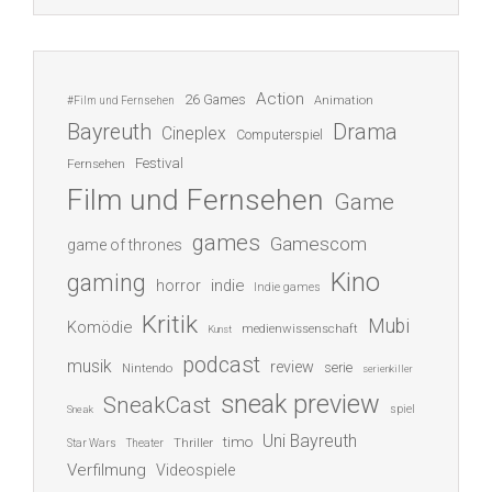
Action
26 Games
Animation
#Film und Fernsehen
Bayreuth
Drama
Cineplex
Computerspiel
Festival
Fernsehen
Film und Fernsehen
Game
games
Gamescom
game of thrones
Kino
gaming
indie
horror
Indie games
Kritik
Mubi
Komödie
medienwissenschaft
Kunst
podcast
musik
review
serie
Nintendo
serienkiller
sneak preview
SneakCast
spiel
Sneak
Uni Bayreuth
timo
Thriller
Star Wars
Theater
Verfilmung
Videospiele