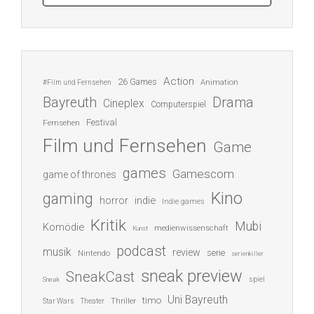
Action
26 Games
Animation
#Film und Fernsehen
Bayreuth
Drama
Cineplex
Computerspiel
Festival
Fernsehen
Film und Fernsehen
Game
games
Gamescom
game of thrones
Kino
gaming
indie
horror
Indie games
Kritik
Mubi
Komödie
medienwissenschaft
Kunst
podcast
musik
review
serie
Nintendo
serienkiller
sneak preview
SneakCast
spiel
Sneak
Uni Bayreuth
timo
Thriller
Star Wars
Theater