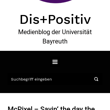
Dis+Positiv
Medienblog der Universität
Bayreuth
McPixel – Savin‘ the day the