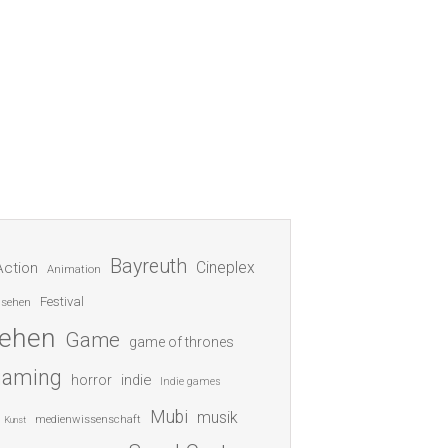
Bayreuth
Cineplex
Action
Animation
Festival
nsehen
sehen
Game
game of thrones
gaming
indie
horror
Indie games
Mubi
musik
medienwissenschaft
Kunst