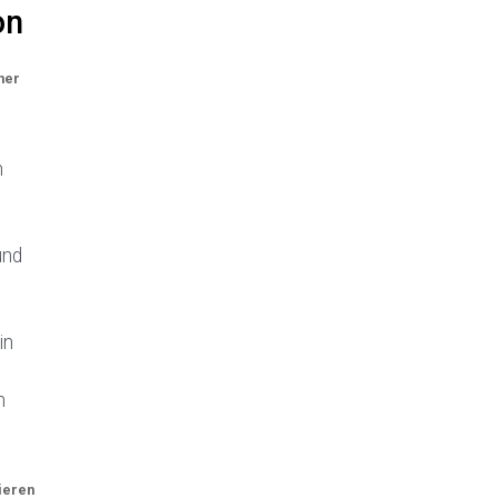
on
her
m
und
in
n
ieren