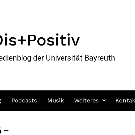
Dis+Positiv
dienblog der Universität Bayreuth
g
Podcasts
Musik
Weiteres
Kontak
6 –