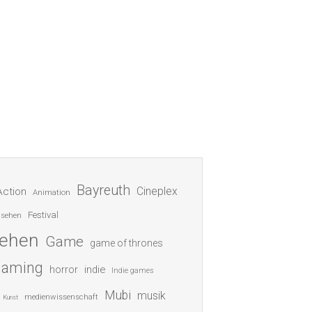
Bayreuth
Cineplex
Action
Animation
Festival
nsehen
sehen
Game
game of thrones
gaming
indie
horror
Indie games
Mubi
musik
medienwissenschaft
Kunst