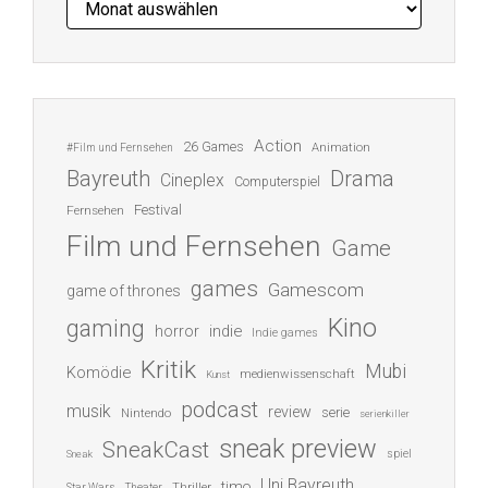
Action
26 Games
Animation
#Film und Fernsehen
Bayreuth
Drama
Cineplex
Computerspiel
Festival
Fernsehen
Film und Fernsehen
Game
games
Gamescom
game of thrones
Kino
gaming
indie
horror
Indie games
Kritik
Mubi
Komödie
medienwissenschaft
Kunst
podcast
musik
review
serie
Nintendo
serienkiller
sneak preview
SneakCast
spiel
Sneak
Uni Bayreuth
timo
Thriller
Star Wars
Theater