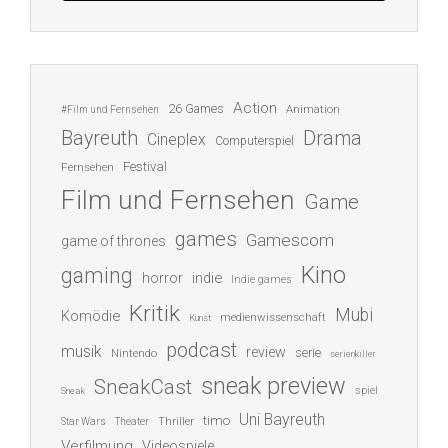
Action
26 Games
Animation
#Film und Fernsehen
Bayreuth
Drama
Cineplex
Computerspiel
Festival
Fernsehen
Film und Fernsehen
Game
games
Gamescom
game of thrones
Kino
gaming
indie
horror
Indie games
Kritik
Mubi
Komödie
medienwissenschaft
Kunst
podcast
musik
review
serie
Nintendo
serienkiller
sneak preview
SneakCast
spiel
Sneak
Uni Bayreuth
timo
Thriller
Star Wars
Theater
Verfilmung
Videospiele