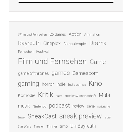
Action
26 Games
Animation
#Film und Fernsehen
Bayreuth
Drama
Cineplex
Computerspiel
Festival
Fernsehen
Film und Fernsehen
Game
games
Gamescom
game of thrones
Kino
gaming
indie
horror
Indie games
Kritik
Mubi
Komödie
medienwissenschaft
Kunst
podcast
musik
review
serie
Nintendo
serienkiller
sneak preview
SneakCast
spiel
Sneak
Uni Bayreuth
timo
Thriller
Star Wars
Theater