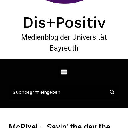
Dis+Positiv
Medienblog der Universität
Bayreuth
McPixel – Savin‘ the day the