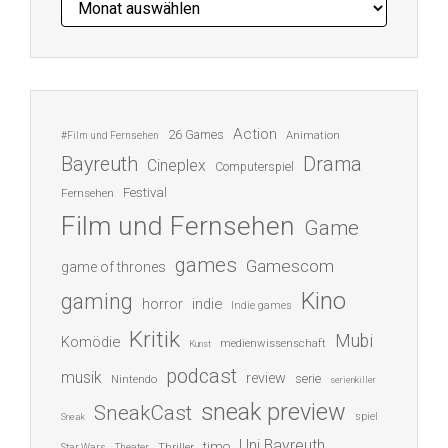
Action
26 Games
Animation
#Film und Fernsehen
Bayreuth
Drama
Cineplex
Computerspiel
Festival
Fernsehen
Film und Fernsehen
Game
games
Gamescom
game of thrones
Kino
gaming
indie
horror
Indie games
Kritik
Mubi
Komödie
medienwissenschaft
Kunst
podcast
musik
review
serie
Nintendo
serienkiller
sneak preview
SneakCast
spiel
Sneak
Uni Bayreuth
timo
Thriller
Star Wars
Theater