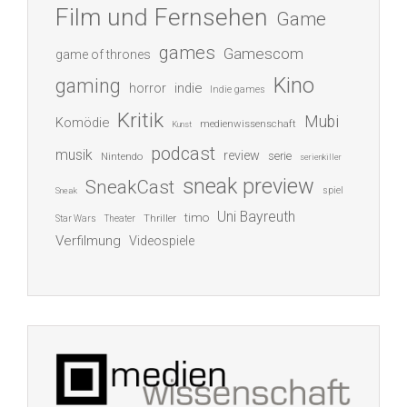
Film und Fernsehen
Game
games
Gamescom
game of thrones
Kino
gaming
indie
horror
Indie games
Kritik
Mubi
Komödie
medienwissenschaft
Kunst
podcast
musik
review
serie
Nintendo
serienkiller
sneak preview
SneakCast
spiel
Sneak
Uni Bayreuth
timo
Thriller
Star Wars
Theater
Verfilmung
Videospiele