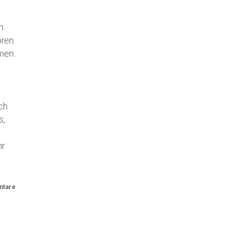
n
ren.
men.
ich
s,
hr
ntare