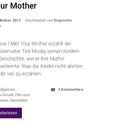
ur Mother
Oktober 2012
Geschrieben von
Dispositiv
m
ow I Met Your Mother erzählt der
ilienvater Ted Mosby seinen Kindern
Geschichte, wie er ihre Mutter
enlernte. Was die Kinder nicht ahnten:
ibt viel zu erzählen…
Allgemein
,
2 Kommentare
/Visuell
,
Film und
sehen
,
Serienkiller
iterlesen