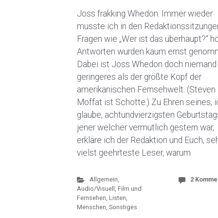
Joss frakking Whedon. Immer wieder
musste ich in den Redaktionssitzunge
Fragen wie „Wer ist das überhaupt?“ hö
Antworten wurden kaum ernst genom
Dabei ist Joss Whedon doch niemand
geringeres als der größte Kopf der
amerikanischen Fernsehwelt. (Steven
Moffat ist Schotte.) Zu Ehren seines, 
glaube, achtundvierzigsten Geburtstag
jener welcher vermutlich gestern war,
erkläre ich der Redaktion und Euch, se
vielst geehrteste Leser, warum
Allgemein
,
2 Komme
Audio/Visuell
,
Film und
Fernsehen
,
Listen,
Menschen, Sonstiges