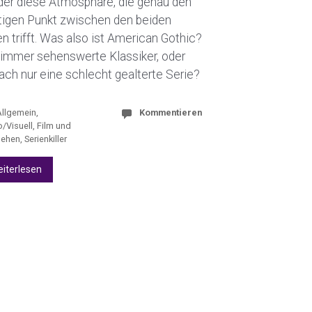
der diese Atmosphäre, die genau den
htigen Punkt zwischen den beiden
n trifft. Was also ist American Gothic?
 immer sehenswerte Klassiker, oder
ach nur eine schlecht gealterte Serie?
Allgemein
,
Kommentieren
/Visuell
,
Film und
sehen
,
Serienkiller
iterlesen