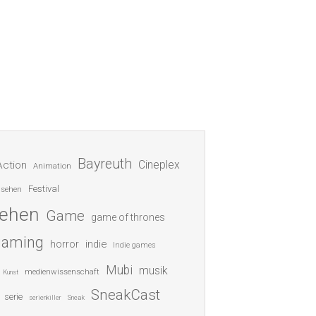
Bayreuth
Cineplex
Action
Animation
Festival
nsehen
sehen
Game
game of thrones
gaming
indie
horror
Indie games
Mubi
musik
medienwissenschaft
Kunst
SneakCast
serie
serienkiller
Sneak