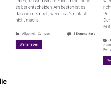
leben, müssen wir am Ende immer noch
wie
selber entscheiden. Am besten ist es
ric
doch immer noch, wenn man’s einfach
Pole
nicht macht
Der
einf
Allgemein
,
Campus
3 Kommentare
Weiterlesen
Audio
Fern
We
ie