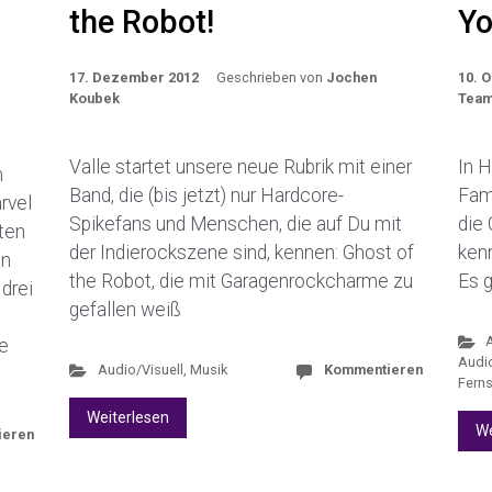
the Robot!
Yo
17. Dezember 2012
Geschrieben von
Jochen
10. 
Koubek
Tea
Valle startet unsere neue Rubrik mit einer
In H
m
Band, die (bis jetzt) nur Hardcore-
Fam
rvel
Spikefans und Menschen, die auf Du mit
die 
zten
der Indierockszene sind, kennen: Ghost of
kenn
en
the Robot, die mit Garagenrockcharme zu
Es g
 drei
gefallen weiß
he
Audio
Audio/Visuell
,
Musik
Kommentieren
Fern
Weiterlesen
We
ieren