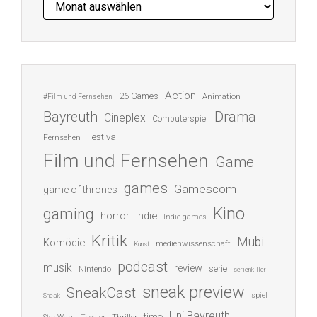
Action
26 Games
Animation
#Film und Fernsehen
Bayreuth
Drama
Cineplex
Computerspiel
Festival
Fernsehen
Film und Fernsehen
Game
games
Gamescom
game of thrones
Kino
gaming
indie
horror
Indie games
Kritik
Mubi
Komödie
medienwissenschaft
Kunst
podcast
musik
review
serie
Nintendo
serienkiller
sneak preview
SneakCast
spiel
Sneak
Uni Bayreuth
timo