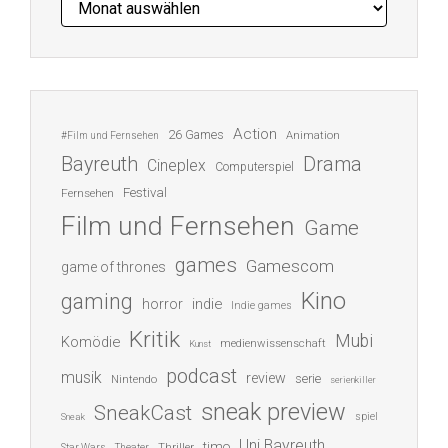
Action
26 Games
Animation
#Film und Fernsehen
Bayreuth
Drama
Cineplex
Computerspiel
Festival
Fernsehen
Film und Fernsehen
Game
games
Gamescom
game of thrones
Kino
gaming
indie
horror
Indie games
Kritik
Mubi
Komödie
medienwissenschaft
Kunst
podcast
musik
review
serie
Nintendo
serienkiller
sneak preview
SneakCast
spiel
Sneak
Uni Bayreuth
timo
Thriller
Star Wars
Theater