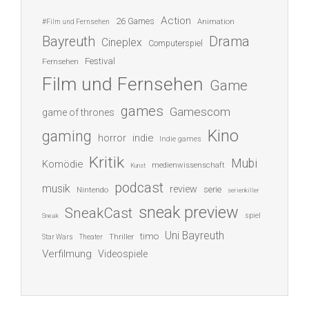
Action
26 Games
Animation
#Film und Fernsehen
Bayreuth
Drama
Cineplex
Computerspiel
Festival
Fernsehen
Film und Fernsehen
Game
games
Gamescom
game of thrones
Kino
gaming
indie
horror
Indie games
Kritik
Mubi
Komödie
medienwissenschaft
Kunst
podcast
musik
review
serie
Nintendo
serienkiller
sneak preview
SneakCast
spiel
Sneak
Uni Bayreuth
timo
Thriller
Star Wars
Theater
Verfilmung
Videospiele