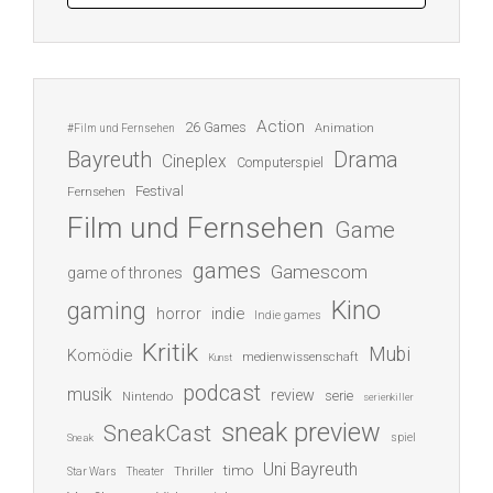
Action
26 Games
Animation
#Film und Fernsehen
Bayreuth
Drama
Cineplex
Computerspiel
Festival
Fernsehen
Film und Fernsehen
Game
games
Gamescom
game of thrones
Kino
gaming
indie
horror
Indie games
Kritik
Mubi
Komödie
medienwissenschaft
Kunst
podcast
musik
review
serie
Nintendo
serienkiller
sneak preview
SneakCast
spiel
Sneak
Uni Bayreuth
timo
Thriller
Star Wars
Theater