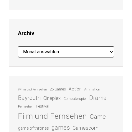
E-
Mail-
Adresse
ein ...
Archiv
Archiv
Action
26 Games
Animation
#Film und Fernsehen
Bayreuth
Drama
Cineplex
Computerspiel
Festival
Fernsehen
Film und Fernsehen
Game
games
Gamescom
game of thrones