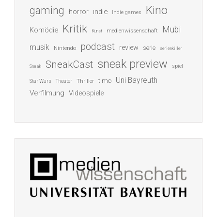
Kino
gaming
indie
horror
Indie games
Kritik
Mubi
Komödie
medienwissenschaft
Kunst
podcast
musik
review
serie
Nintendo
serienkiller
sneak preview
SneakCast
spiel
Sneak
Uni Bayreuth
timo
Thriller
Star Wars
Theater
Verfilmung
Videospiele