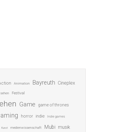
Bayreuth
Cineplex
Action
Animation
Festival
nsehen
sehen
Game
game of thrones
gaming
indie
horror
Indie games
Mubi
musik
medienwissenschaft
Kunst