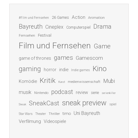
Action
26 Games
Animation
#Film und Fernsehen
Bayreuth
Drama
Cineplex
Computerspiel
Festival
Fernsehen
Film und Fernsehen
Game
games
Gamescom
game of thrones
Kino
gaming
indie
horror
Indie games
Kritik
Mubi
Komödie
medienwissenschaft
Kunst
podcast
musik
review
serie
Nintendo
serienkiller
sneak preview
SneakCast
spiel
Sneak
Uni Bayreuth
timo
Thriller
Star Wars
Theater
Verfilmung
Videospiele