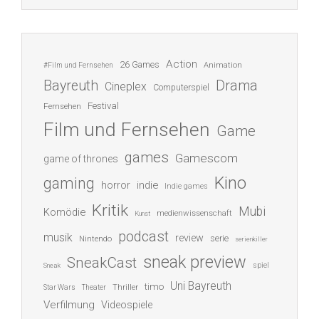
Action
26 Games
Animation
#Film und Fernsehen
Bayreuth
Drama
Cineplex
Computerspiel
Festival
Fernsehen
Film und Fernsehen
Game
games
Gamescom
game of thrones
Kino
gaming
indie
horror
Indie games
Kritik
Mubi
Komödie
medienwissenschaft
Kunst
podcast
musik
review
serie
Nintendo
serienkiller
sneak preview
SneakCast
spiel
Sneak
Uni Bayreuth
timo
Thriller
Star Wars
Theater
Verfilmung
Videospiele