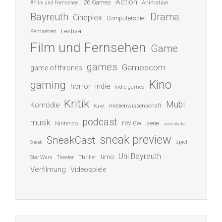
Action
26 Games
Animation
#Film und Fernsehen
Bayreuth
Drama
Cineplex
Computerspiel
Festival
Fernsehen
Film und Fernsehen
Game
games
Gamescom
game of thrones
Kino
gaming
indie
horror
Indie games
Kritik
Mubi
Komödie
medienwissenschaft
Kunst
podcast
musik
review
serie
Nintendo
serienkiller
sneak preview
SneakCast
spiel
Sneak
Uni Bayreuth
timo
Thriller
Star Wars
Theater
Verfilmung
Videospiele