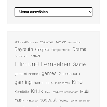
Archiv
Action
26 Games
Animation
#Film und Fernsehen
Bayreuth
Drama
Cineplex
Computerspiel
Festival
Fernsehen
Film und Fernsehen
Game
games
Gamescom
game of thrones
Kino
gaming
indie
horror
Indie games
Kritik
Mubi
Komödie
medienwissenschaft
Kunst
podcast
musik
review
serie
Nintendo
serienkiller