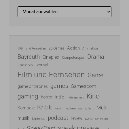
Archiv
Action
26 Games
Animation
#Film und Fernsehen
Bayreuth
Drama
Cineplex
Computerspiel
Festival
Fernsehen
Film und Fernsehen
Game
games
Gamescom
game of thrones
Kino
gaming
indie
horror
Indie games
Kritik
Mubi
Komödie
medienwissenschaft
Kunst
podcast
musik
review
serie
Nintendo
serienkiller
sneak preview
SneakCast