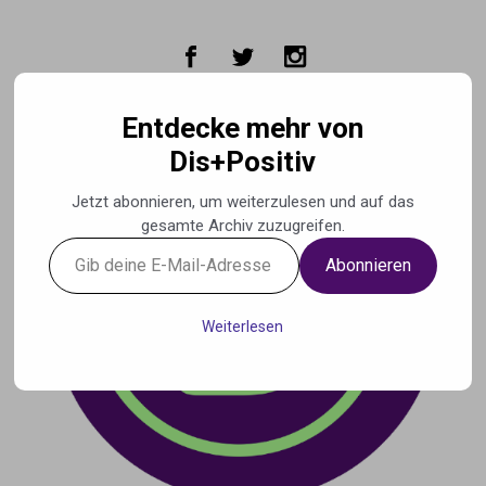
Zum Hauptinhalt springen
Entdecke mehr von
Dis+Positiv
Jetzt abonnieren, um weiterzulesen und auf das
gesamte Archiv zuzugreifen.
Gib
Abonnieren
deine
E-
Mail-
Weiterlesen
Adresse
ein ...