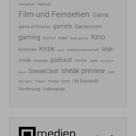
Festival
Fernsehen
Film und Fernsehen
Game
games
Gamescom
game of thrones
Kino
gaming
indie
horror
Indie games
Kritik
Mubi
Komödie
medienwissenschaft
Kunst
podcast
musik
review
serie
Nintendo
serienkiller
sneak preview
SneakCast
spiel
Sneak
Uni Bayreuth
timo
Thriller
Star Wars
Theater
Verfilmung
Videospiele