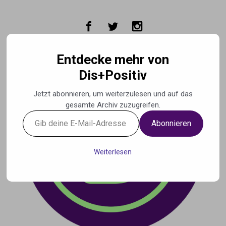
Zum Hauptinhalt springen
Entdecke mehr von
Dis+Positiv
Jetzt abonnieren, um weiterzulesen und auf das
gesamte Archiv zuzugreifen.
Gib
Abonnieren
deine
E-
Mail-
Weiterlesen
Adresse
ein ...