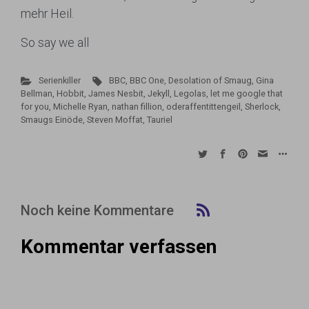
mehr Heil.
So say we all
Serienkiller
BBC
,
BBC One
,
Desolation of Smaug
,
Gina
Bellman
,
Hobbit
,
James Nesbit
,
Jekyll
,
Legolas
,
let me google that
for you
,
Michelle Ryan
,
nathan fillion
,
oderaffentittengeil
,
Sherlock
,
Smaugs Einöde
,
Steven Moffat
,
Tauriel
Noch keine Kommentare
Kommentar verfassen