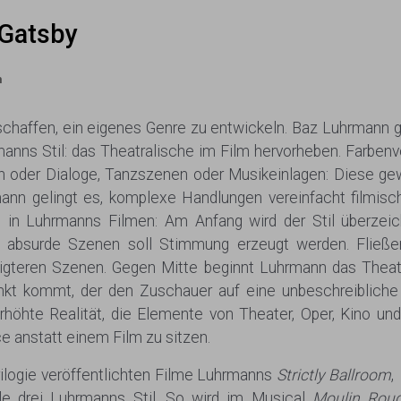
Gatsby
m
s schaffen, ein eigenes Genre zu entwickeln. Baz Luhrmann g
hrmanns Stil: das Theatralische im Film hervorheben. Farben
en oder Dialoge, Tanzszenen oder Musikeinlagen: Diese g
ann gelingt es, komplexe Handlungen vereinfacht filmisch
 in Luhrmanns Filmen: Am Anfang wird der Stil überzeich
e, absurde Szenen soll Stimmung erzeugt werden. Fließe
igteren Szenen. Gegen Mitte beginnt Luhrmann das Thea
nkt kommt, der den Zuschauer auf eine unbeschreibliche
erhöhte Realität, die Elemente von Theater, Oper, Kino un
ce anstatt einem Film zu sitzen.
ilogie veröffentlichten Filme Luhrmanns
Strictly Ballroom
,
alle drei Luhrmanns Stil. So wird im Musical
Moulin Rou