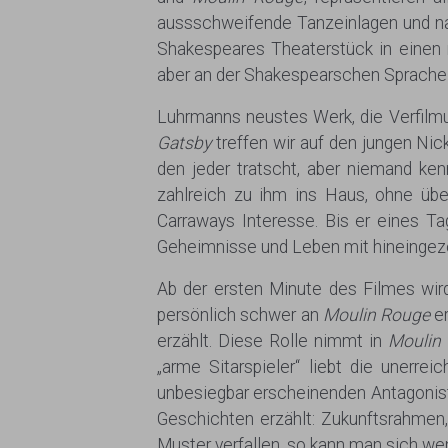
aussschweifende Tanzeinlagen und nat
Shakespeares Theaterstück in einen
aber an der Shakespearschen Sprache 
Luhrmanns neustes Werk, die Verfilmu
Gatsby
treffen wir auf den jungen Nic
den jeder tratscht, aber niemand ken
zahlreich zu ihm ins Haus, ohne übe
Carraways Interesse. Bis er eines T
Geheimnisse und Leben mit hineingez
Ab der ersten Minute des Filmes wir
persönlich schwer an
Moulin Rouge
er
erzählt. Diese Rolle nimmt in
Moulin
„arme Sitarspieler“ liebt die unerr
unbesiegbar erscheinenden Antagoniste
Geschichten erzählt: Zukunftsrahmen
Muster verfallen, so kann man sich w