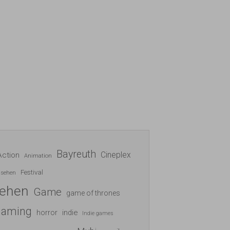
Bayreuth
Cineplex
Action
Animation
Festival
nsehen
sehen
Game
game of thrones
gaming
indie
horror
Indie games