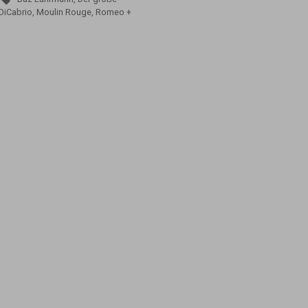
DiCabrio
,
Moulin Rouge
,
Romeo +