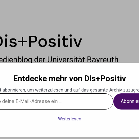
Dis+Positiv
dienblog der Universität Bayreuth
Entdecke mehr von Dis+Positiv
t abonnieren, um weiterzulesen und auf das gesamte Archiv zuzugre
Abonnie
g
Podcasts
Musik
Weiteres
Kontak
Weiterlesen
se
?