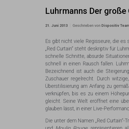
Luhrmanns Der große 
21. Juni 2013
Geschrieben von
Dispositiv Tea
Es gibt nicht viele Regisseure, die e
„Red Curtain“ steht deskriptiv für Lu
schnelle Schnitte, absurde Situation
schnell in einen Rausch fallen. Luhrm
Bezeichnend ist auch die Steigerung
Zuschauer regelrecht. Durch witzig
Überstilisierung am Anfang zu gemäß
verknüpfen, bis es zu einem Höhepu
gleicht. Seine Welt eröffnet eine üb
glauben lässt, in einer Live-Performan
Die unter dem Namen „Red Curtain“-Tr
und
Moulin Rouge
, repräsentieren 