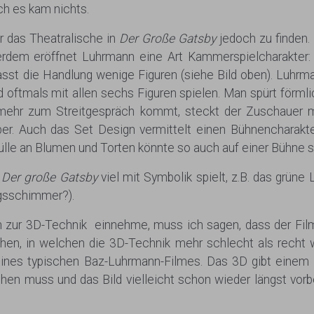
ch es kam nichts.
r das Theatralische in
Der Große Gatsby
jedoch zu finden.
erdem eröffnet Luhrmann eine Art Kammerspielcharakter: 
st die Handlung wenige Figuren (siehe Bild oben). Luhrma
oftmals mit allen sechs Figuren spielen. Man spürt förml
ehr zum Streitgespräch kommt, steckt der Zuschauer mi
ber. Auch das Set Design vermittelt einen Bühnencharakte
lle an Blumen und Torten könnte so auch auf einer Bühne s
n
Der große Gatsby
viel mit Symbolik spielt, z.B. das grüne 
ngsschimmer?).
 zur 3D-Technik einnehme, muss ich sagen, dass der Film 
hen, in welchen die 3D-Technik mehr schlecht als recht w
 eines typischen Baz-Luhrmann-Filmes. Das 3D gibt einem
en muss und das Bild vielleicht schon wieder längst vorbe