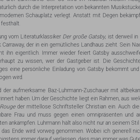
ürlich durch die Interpretation von bekannten Musikstücke
 modernen Schauplatz verlegt. Anstatt mit Degen bekämp
festhält.
ng vom Literaturklassiker
Der große Gatsby
, ist derweil i
k Carraway, der in ein gemütliches Landhaus zieht. Sein Na
nt ihn eigentlich. Immer wieder feiert Gatsby ausschwei
rhaupt zu wissen, wer der Gastgeber ist. Die Geschich
ages eine persönliche Einladung von Gatsby bekommt und
ogen wird.
d der aufmerksame Baz-Luhrmann-Zuschauer mit altbekannt
innert haben. Um der Geschichte liegt ein Rahmen, aus wel
 Rouge
der mittellose Schriftsteller Christian ein. Auch die
eichbare Frau und muss gegen einen omnipräsenten und au
n ankämpfen. Luhrmann hält also nicht nur an seinem Stil 
, das Ende wird vorweg genommen. Wobei ich generell nich
enigstens immer darauf verlassen, dass man immer was Gut