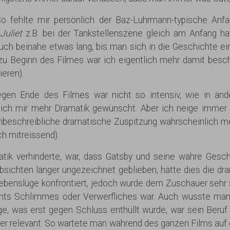
fehlte mir persönlich der Baz-Luhrmann-typische Anfan
uliet
z.B. bei der Tankstellenszene gleich am Anfang h
auch beinahe etwas lang, bis man sich in die Geschichte 
zu Beginn des Filmes war ich eigentlich mehr damit besch
ieren).
egen Ende des Filmes war nicht so intensiv, wie in an
 ich mir mehr Dramatik gewünscht. Aber ich neige immer
beschreibliche dramatische Zuspitzung wahrscheinlich me
h mitreissend).
matik verhinderte, war, dass Gatsby und seine wahre Ges
Absichten länger ungezeichnet geblieben, hätte dies die d
benslüge konfrontiert, jedoch wurde dem Zuschauer sehr 
ts Schlimmes oder Verwerfliches war. Auch wusste man 
e, was erst gegen Schluss enthüllt wurde, war sein Beru
ter relevant. So wartete man während des ganzen Films auf