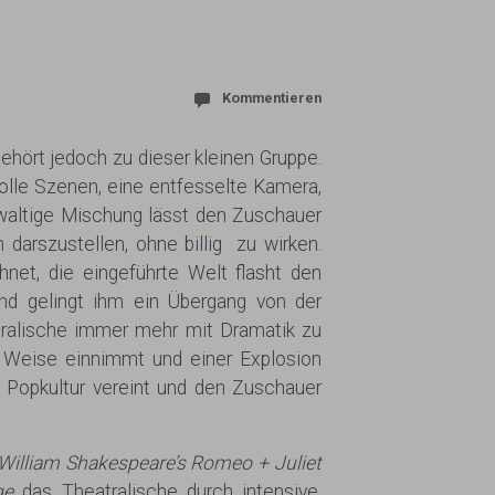
Kommentieren
ehört jedoch zu dieser kleinen Gruppe.
volle Szenen, eine entfesselte Kamera,
ewaltige Mischung lässt den Zuschauer
 darszustellen, ohne billig zu wirken.
net, die eingeführte Welt flasht den
nd gelingt ihm ein Übergang von der
tralische immer mehr mit Dramatik zu
 Weise einnimmt und einer Explosion
d Popkultur vereint und den Zuschauer
William Shakespeare’s Romeo + Juliet
ge
das Theatralische durch intensive,