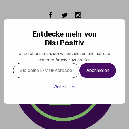
Zum Hauptinhalt springen
Entdecke mehr von
Dis+Positiv
Jetzt abonnieren, um weiterzulesen und auf das
gesamte Archiv zuzugreifen.
Gib
Abonnieren
deine
E-
Mail-
Weiterlesen
Adresse
ein ...