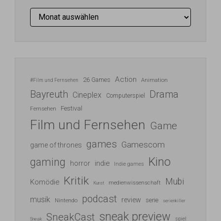
Archiv
Action
26 Games
Animation
#Film und Fernsehen
Bayreuth
Drama
Cineplex
Computerspiel
Festival
Fernsehen
Film und Fernsehen
Game
games
Gamescom
game of thrones
Kino
gaming
indie
horror
Indie games
Kritik
Mubi
Komödie
medienwissenschaft
Kunst
podcast
musik
review
serie
Nintendo
serienkiller
sneak preview
SneakCast
spiel
Sneak