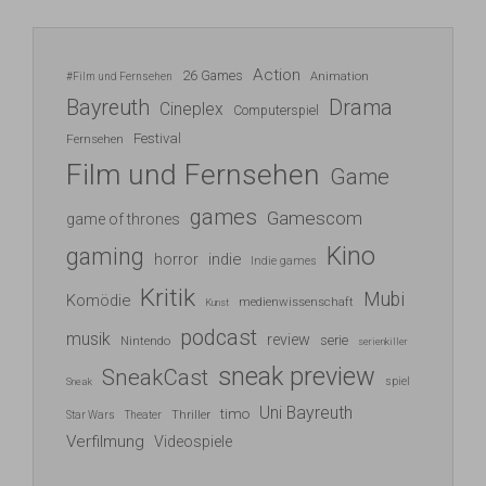
Action
26 Games
Animation
#Film und Fernsehen
Bayreuth
Drama
Cineplex
Computerspiel
Festival
Fernsehen
Film und Fernsehen
Game
games
Gamescom
game of thrones
Kino
gaming
indie
horror
Indie games
Kritik
Mubi
Komödie
medienwissenschaft
Kunst
podcast
musik
review
serie
Nintendo
serienkiller
sneak preview
SneakCast
spiel
Sneak
Uni Bayreuth
timo
Thriller
Star Wars
Theater
Verfilmung
Videospiele