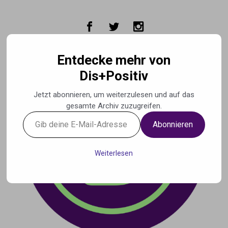
Zum Hauptinhalt springen
Entdecke mehr von
Dis+Positiv
Jetzt abonnieren, um weiterzulesen und auf das
gesamte Archiv zuzugreifen.
Gib
Abonnieren
deine
E-
Mail-
Weiterlesen
Adresse
ein ...