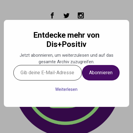
Zum Hauptinhalt springen
Entdecke mehr von
Dis+Positiv
Jetzt abonnieren, um weiterzulesen und auf das
gesamte Archiv zuzugreifen.
Gib
Abonnieren
deine
E-
Mail-
Weiterlesen
Adresse
ein ...