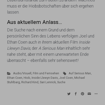
Lebensumstände zum Guten zu ändern. Machtlos
muss er die Hiobsbotschaften über sich ergehen
lassen.
Aus aktuellem Anlass…
Die Suche nach einem Grund und dem
persönlichen Sinn des Lebens verfolgen Joel und
Ethan Coen auch in ihrem aktuellen Film
Inside
Llewyn Davis
, der
A Serious Man
inhaltlich sehr
nahe steht, aber mit einem unerwarteten Ende
überrascht – ebenfalls sehr sehenswert!
Audio/Visuell
,
Film und Fernsehen
Auf Serious Man
,
Ethan Coen
,
Hiob
,
Inside Llewyn Davis
,
Joel Coen
,
Michael
Stuhlbarg
,
Richard Kind
,
Sari Lennick
,
Suche