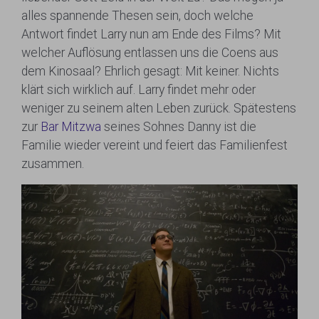
alles spannende Thesen sein, doch welche
Antwort findet Larry nun am Ende des Films? Mit
welcher Auflösung entlassen uns die Coens aus
dem Kinosaal? Ehrlich gesagt: Mit keiner. Nichts
klärt sich wirklich auf. Larry findet mehr oder
weniger zu seinem alten Leben zurück. Spätestens
zur
Bar Mitzwa
seines Sohnes Danny ist die
Familie wieder vereint und feiert das Familienfest
zusammen.