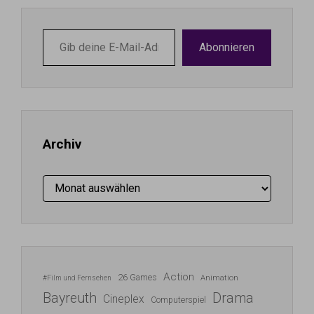
Gib
Abonnieren
deine
E-
Mail-
Adresse
ein ...
Archiv
Archiv
Action
26 Games
Animation
#Film und Fernsehen
Bayreuth
Drama
Cineplex
Computerspiel