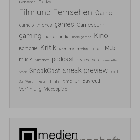
Festival
Fernsehen
Film und Fernsehen
Game
games
Gamescom
game of thrones
Kino
gaming
indie
horror
Indie games
Kritik
Mubi
Komödie
medienwissenschaft
Kunst
podcast
musik
review
serie
Nintendo
serienkiller
sneak preview
SneakCast
spiel
Sneak
Uni Bayreuth
timo
Thriller
Star Wars
Theater
Verfilmung
Videospiele