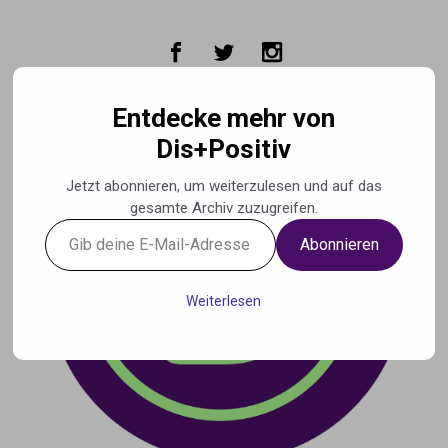
Zum Hauptinhalt springen
Entdecke mehr von
Dis+Positiv
Jetzt abonnieren, um weiterzulesen und auf das
gesamte Archiv zuzugreifen.
Gib
Abonnieren
deine
E-
Mail-
Weiterlesen
Adresse
ein ...