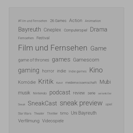
Action
26 Games
Animation
#Film und Fernsehen
Bayreuth
Drama
Cineplex
Computerspiel
Festival
Fernsehen
Film und Fernsehen
Game
games
Gamescom
game of thrones
Kino
gaming
indie
horror
Indie games
Kritik
Mubi
Komödie
medienwissenschaft
Kunst
podcast
musik
review
serie
Nintendo
serienkiller
sneak preview
SneakCast
spiel
Sneak
Uni Bayreuth
timo
Thriller
Star Wars
Theater
Verfilmung
Videospiele