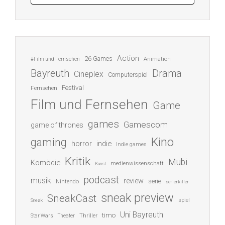
Action
26 Games
Animation
#Film und Fernsehen
Bayreuth
Drama
Cineplex
Computerspiel
Festival
Fernsehen
Film und Fernsehen
Game
games
Gamescom
game of thrones
Kino
gaming
indie
horror
Indie games
Kritik
Mubi
Komödie
medienwissenschaft
Kunst
podcast
musik
review
serie
Nintendo
serienkiller
sneak preview
SneakCast
spiel
Sneak
Uni Bayreuth
timo
Thriller
Star Wars
Theater