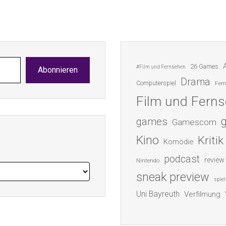
26 Games
#Film und Fernsehen
Abonnieren
Drama
Computerspiel
Fer
Film und Fern
games
Gamescom
Kino
Kritik
Komödie
podcast
review
Nintendo
sneak preview
spiel
Uni Bayreuth
Verfilmung