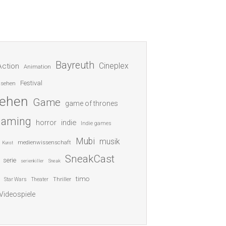
Bayreuth
Cineplex
Action
Animation
Festival
nsehen
sehen
Game
game of thrones
gaming
indie
horror
Indie games
Mubi
musik
medienwissenschaft
Kunst
SneakCast
serie
serienkiller
Sneak
timo
Thriller
Star Wars
Theater
Videospiele