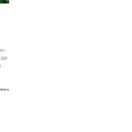
s
en-
 Jan
n
ntare