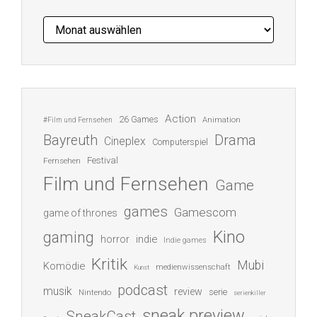
Archiv
Action
26 Games
Animation
#Film und Fernsehen
Bayreuth
Drama
Cineplex
Computerspiel
Festival
Fernsehen
Film und Fernsehen
Game
games
Gamescom
game of thrones
Kino
gaming
indie
horror
Indie games
Kritik
Mubi
Komödie
medienwissenschaft
Kunst
podcast
musik
review
serie
Nintendo
serienkiller
sneak preview
SneakCast