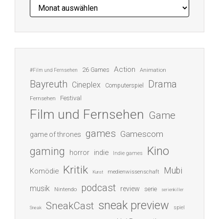
Archiv
Action
26 Games
Animation
#Film und Fernsehen
Bayreuth
Drama
Cineplex
Computerspiel
Festival
Fernsehen
Film und Fernsehen
Game
games
Gamescom
game of thrones
Kino
gaming
indie
horror
Indie games
Kritik
Mubi
Komödie
medienwissenschaft
Kunst
podcast
musik
review
serie
Nintendo
serienkiller
sneak preview
SneakCast
spiel
Sneak