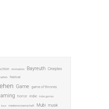
Bayreuth
Cineplex
Action
Animation
Festival
nsehen
sehen
Game
game of thrones
gaming
indie
horror
Indie games
Mubi
musik
medienwissenschaft
Kunst