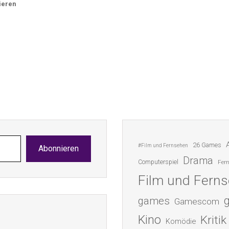
ieren
26 Games
#Film und Fernsehen
Abonnieren
Drama
Computerspiel
Fer
Film und Fern
games
Gamescom
Kino
Kritik
Komödie