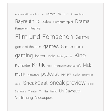
Action
26 Games
Animation
#Film und Fernsehen
Bayreuth
Drama
Cineplex
Computerspiel
Festival
Fernsehen
Film und Fernsehen
Game
games
Gamescom
game of thrones
Kino
gaming
indie
horror
Indie games
Kritik
Mubi
Komödie
medienwissenschaft
Kunst
podcast
musik
review
serie
Nintendo
serienkiller
sneak preview
SneakCast
spiel
Sneak
Uni Bayreuth
timo
Thriller
Star Wars
Theater
Verfilmung
Videospiele