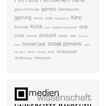
Game
games
Gamescom
game of thrones
Kino
gaming
indie
horror
Indie games
Kritik
Mubi
Komödie
medienwissenschaft
Kunst
podcast
musik
review
serie
Nintendo
serienkiller
sneak preview
SneakCast
spiel
Sneak
Uni Bayreuth
timo
Thriller
Star Wars
Theater
Verfilmung
Videospiele