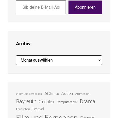
Gib
Abonnieren
deine
E-
Mail-
Adresse
ein ...
Archiv
Archiv
Action
26 Games
Animation
#Film und Fernsehen
Bayreuth
Drama
Cineplex
Computerspiel
Festival
Fernsehen
Film und Fernsehen