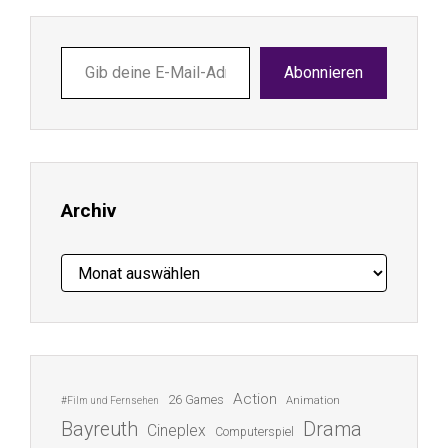
Gib
Abonnieren
deine
E-
Mail-
Adresse
ein ...
Archiv
Archiv
Action
26 Games
Animation
#Film und Fernsehen
Bayreuth
Drama
Cineplex
Computerspiel