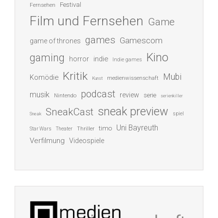
Festival
Fernsehen
Film und Fernsehen
Game
games
Gamescom
game of thrones
Kino
gaming
indie
horror
Indie games
Kritik
Mubi
Komödie
medienwissenschaft
Kunst
podcast
musik
review
serie
Nintendo
serienkiller
sneak preview
SneakCast
spiel
Sneak
Uni Bayreuth
timo
Thriller
Star Wars
Theater
Verfilmung
Videospiele