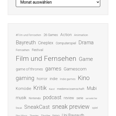
Action
26 Games
Animation
#Film und Fernsehen
Bayreuth
Drama
Cineplex
Computerspiel
Festival
Fernsehen
Film und Fernsehen
Game
games
Gamescom
game of thrones
Kino
gaming
indie
horror
Indie games
Kritik
Mubi
Komödie
medienwissenschaft
Kunst
podcast
musik
review
serie
Nintendo
serienkiller
sneak preview
SneakCast
spiel
Sneak
Uni Bayreuth
timo
Thriller
Star Wars
Theater